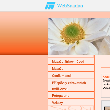
WebSnadno
Masáže Jirkov - úvod
Masáže
Ceník masáží
KAM
Širok
Příspěvky zdravotních
bezko
Obklad
pojišťoven
Fotogalerie
Vzkazy