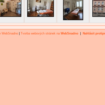
ce WebSnadno
|
Tvorba webových stránek na
WebSnadno
|
Nahlásit protip