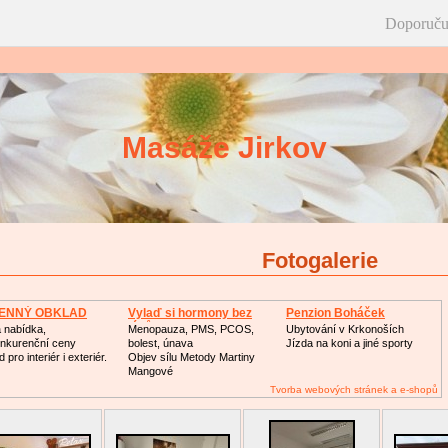
Doporuču
Masáže Jirkov
Fotogalerie
ENNÝ OBKLAD
Vylaď si hormony bez
Penzion Boháček
léků
á nabídka,
Menopauza, PMS, PCOS,
Ubytování v Krkonoších
nkurenční ceny
bolest, únava
Jízda na koni a jiné sporty
 pro interiér i exteriér.
Objev sílu Metody Martiny
Mangové
Tvorba webových stránek a e-shopů